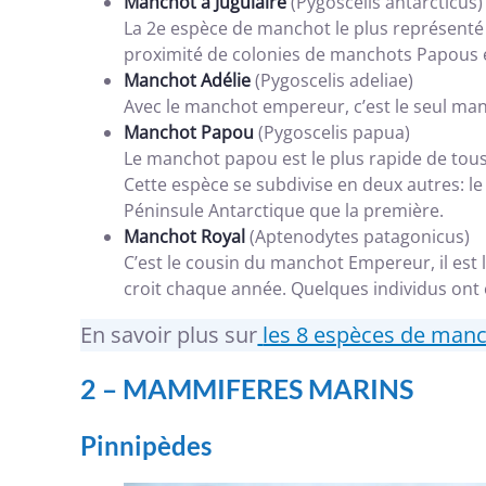
Manchot à Jugulaire
(Pygoscelis antarcticus)
La 2e espèce de manchot le plus représenté 
proximité de colonies de manchots Papous e
Manchot Adélie
(Pygoscelis adeliae)
Avec le manchot empereur, c’est le seul man
Manchot Papou
(Pygoscelis papua)
Le manchot papou est le plus rapide de tous
Cette espèce se subdivise en deux autres: le 
Péninsule Antarctique que la première.
Manchot Royal
(Aptenodytes patagonicus)
C’est le cousin du manchot Empereur, il est 
croit chaque année. Quelques individus ont é
En savoir plus sur
les 8 espèces de manc
2
–
MAMMIFERES MARINS
Pinnipèdes