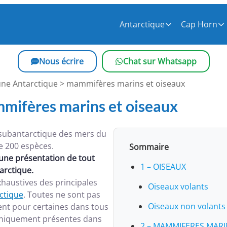
Antarctique
Cap Horn
Nous écrire
Chat sur Whatsapp
une Antarctique > mammifères marins et oiseaux
mifères marins et oiseaux
s subantarctique des mers du
e 200 espèces.
Sommaire
une présentation de tout
1 – OISEAUX
arctique.
haustives des principales
Oiseaux volants
rctique
. Toutes ne sont pas
Oiseaux non volants
ent pour certaines dans tous
 uniquement présentes dans
2 – MAMMIFERES MARI