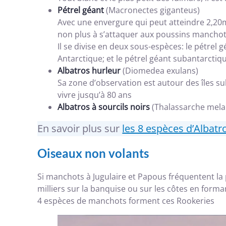
Pétrel géant
(Macronectes giganteus)
Avec une envergure qui peut atteindre 2,20m; 
non plus à s’attaquer aux poussins manchot
Il se divise en deux sous-espèces: le pétrel
Antarctique; et le pétrel géant subantarctiq
Albatros hurleur
(Diomedea exulans)
Sa zone d’observation est autour des îles s
vivre jusqu’à 80 ans
Albatros à sourcils noirs
(Thalassarche melan
En savoir plus sur
les 8 espèces d’Albatr
Oiseaux non volants
Si manchots à Jugulaire et Papous fréquentent la 
milliers sur la banquise ou sur les côtes en forman
4 espèces de manchots forment ces Rookeries