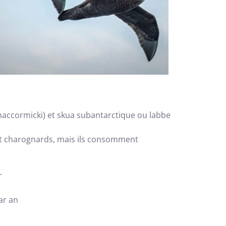
maccormicki) et skua subantarctique ou labbe
ent charognards, mais ils consomment
r
ar an