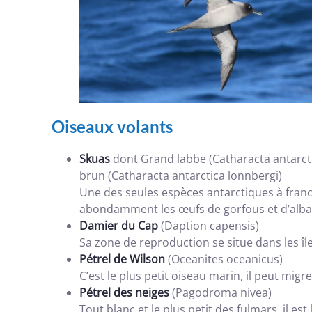
Oiseaux volants
Skuas
dont Grand labbe (Catharacta antarct
brun (Catharacta antarctica lonnbergi)
Une des seules espèces antarctiques à fran
abondamment les œufs de gorfous et d’alba
Damier du Cap
(Daption capensis)
Sa zone de reproduction se situe dans les îl
Pétrel de Wilson
(Oceanites oceanicus)
C’est le plus petit oiseau marin, il peut mi
Pétrel des neiges
(Pagodroma nivea)
Tout blanc et le plus petit des fulmars, il es