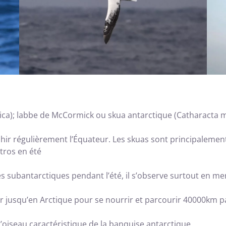
ica); labbe de McCormick ou skua antarctique (Catharacta 
chir régulièrement l’Équateur. Les skuas sont principalem
tros en été
es subantarctiques pendant l’été, il s’observe surtout en me
grer jusqu’en Arctique pour se nourrir et parcourir 40000km p
t l’oiseau caractéristique de la banquise antarctique