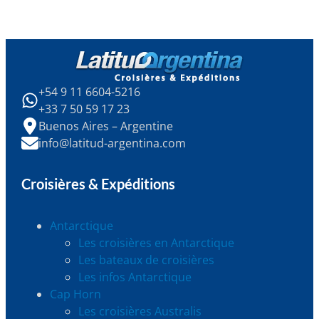
+54 9 11 6604-5216
+33 7 50 59 17 23
Buenos Aires – Argentine
info@latitud-argentina.com
Croisières & Expéditions
Antarctique
Les croisières en Antarctique
Les bateaux de croisières
Les infos Antarctique
Cap Horn
Les croisières Australis