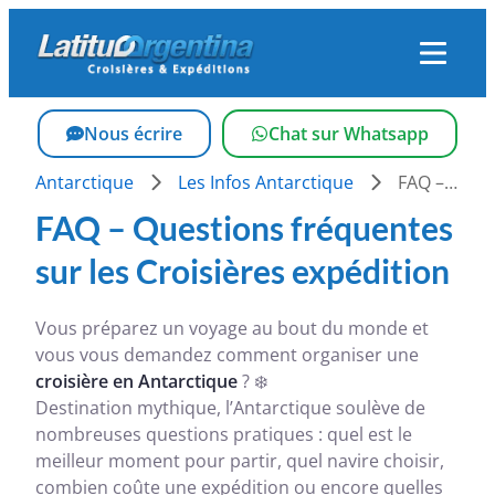
Skip
to
content
Nous écrire
Chat sur Whatsapp
Antarctique
Les Infos Antarctique
FAQ – Questions fréquentes sur les Croisières expédition
FAQ – Questions fréquentes
sur les Croisières expédition
Vous préparez un voyage au bout du monde et
vous vous demandez comment organiser une
croisière en Antarctique
? ❄️
Destination mythique, l’Antarctique soulève de
nombreuses questions pratiques : quel est le
meilleur moment pour partir, quel navire choisir,
combien coûte une expédition ou encore quelles