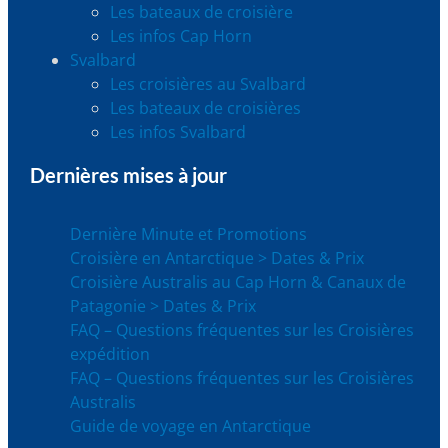
Les bateaux de croisière
Les infos Cap Horn
Svalbard
Les croisières au Svalbard
Les bateaux de croisières
Les infos Svalbard
Dernières mises à jour
Dernière Minute et Promotions
Croisière en Antarctique > Dates & Prix
Croisière Australis au Cap Horn & Canaux de
Patagonie > Dates & Prix
FAQ – Questions fréquentes sur les Croisières
expédition
FAQ – Questions fréquentes sur les Croisières
Australis
Guide de voyage en Antarctique