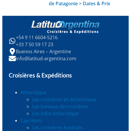
de Patagonie > Dates & Prix
+54 9 11 6604-5216
+33 7 50 59 17 23
Buenos Aires – Argentine
info@latitud-argentina.com
Croisières & Expéditions
Antarctique
Les croisières en Antarctique
Les bateaux de croisières
Les infos Antarctique
Cap Horn
Les croisières Australis