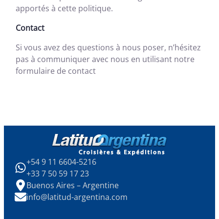
apportés à cette politique.
Contact
Si vous avez des questions à nous poser, n’hésitez
pas à communiquer avec nous en utilisant notre
formulaire de contact
+54 9 11 6604-5216
+33 7 50 59 17 23
Buenos Aires – Argentine
info@latitud-argentina.com