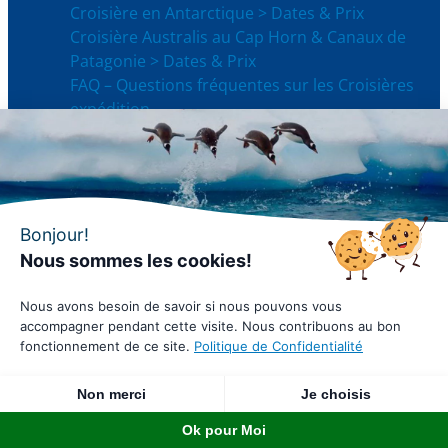
Croisière en Antarctique > Dates & Prix
Croisière Australis au Cap Horn & Canaux de
Patagonie > Dates & Prix
FAQ – Questions fréquentes sur les Croisières
expédition
FAQ – Questions fréquentes sur les Croisières
Australis
Guide de voyage en Antarctique
Bonjour!
Nous sommes les cookies!
Nous avons besoin de savoir si nous pouvons vous
Plan du Site
–
accompagner pendant cette visite. Nous contribuons au bon
© 2026 Latitud
C.G.V
–
T&C
fonctionnement de ce site.
Politique de Confidentialité
Croisières
Antarctique
–
polaires
T&C Australis
Non merci
Je choisis
Ok pour Moi