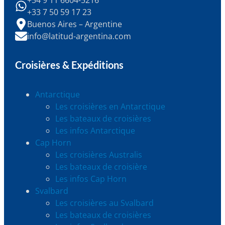
+54 9 11 6604-5216
+33 7 50 59 17 23
Buenos Aires – Argentine
info@latitud-argentina.com
Croisières & Expéditions
Antarctique
Les croisières en Antarctique
Les bateaux de croisières
Les infos Antarctique
Cap Horn
Les croisières Australis
Les bateaux de croisière
Les infos Cap Horn
Svalbard
Les croisières au Svalbard
Les bateaux de croisières