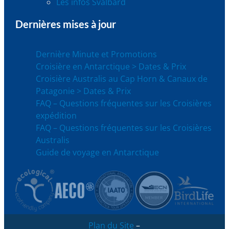
Les infos Svalbard
Dernières mises à jour
Dernière Minute et Promotions
Croisière en Antarctique > Dates & Prix
Croisière Australis au Cap Horn & Canaux de
Patagonie > Dates & Prix
FAQ – Questions fréquentes sur les Croisières
expédition
FAQ – Questions fréquentes sur les Croisières
Australis
Guide de voyage en Antarctique
Plan du Site
–