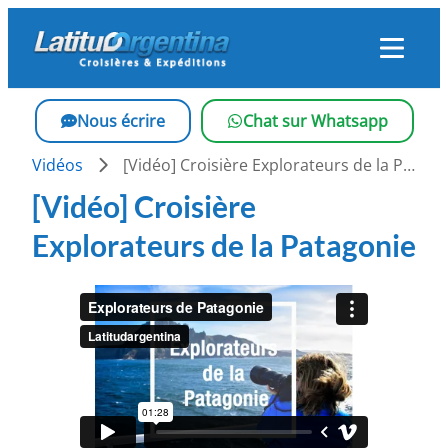
Skip
to
content
Nous écrire
Chat sur Whatsapp
Vidéos
[Vidéo] Croisière Explorateurs de la Patagonie
[Vidéo] Croisière
Explorateurs de la Patagonie