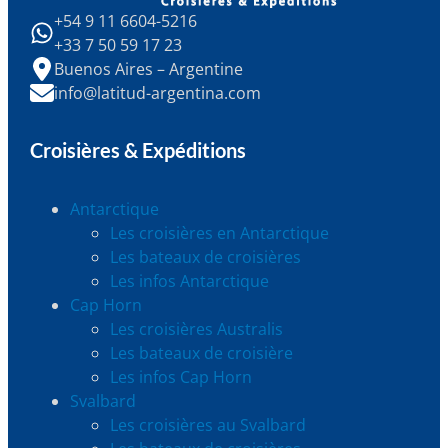
+54 9 11 6604-5216
+33 7 50 59 17 23
Buenos Aires – Argentine
info@latitud-argentina.com
Croisières & Expéditions
Antarctique
Les croisières en Antarctique
Les bateaux de croisières
Les infos Antarctique
Cap Horn
Les croisières Australis
Les bateaux de croisière
Les infos Cap Horn
Svalbard
Les croisières au Svalbard