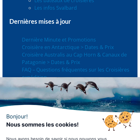
Les bateaux de croisières
Les infos Svalbard
Dernières mises à jour
Dernière Minute et Promotions
Croisière en Antarctique > Dates & Prix
Croisière Australis au Cap Horn & Canaux de
Patagonie > Dates & Prix
FAQ – Questions fréquentes sur les Croisières
expédition
FAQ – Questions fréquentes sur les Croisières
Australis
Guide de voyage en Antarctique
Bonjour!
Nous sommes les cookies!
Nous avons besoin de savoir si nous pouvons vous